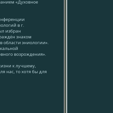
ванием «Духовное
Конференции
логий в г.
ыл избран
раждён знаком
 области эниологии».
икальной
вного возрождения».
жизни к лучшему,
я нас, то хотя бы для