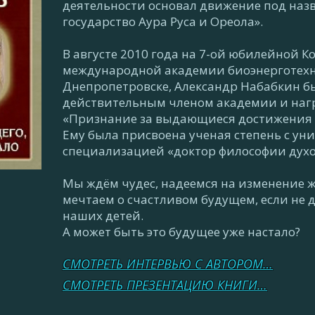
деятельности основал движение под наз
государство Аура Руса и Ореола».
В августе 2010 года на 7-ой юбилейной 
международной академии биоэнерготехно
Днепропетровске, Александр Набабкин б
действительным членом академии и наг
«Признание за выдающиеся достижения в
Ему была присвоена ученая степень с ун
специализацией «доктор философии духо
Мы ждём чудес, надеемся на изменение 
мечтаем о счастливом будущем, если не дл
наших детей.
А может быть это будущее уже настало?
СМОТРЕТЬ ИНТЕРВЬЮ С АВТОРОМ…
СМОТРЕТЬ ПРЕЗЕНТАЦИЮ КНИГИ…